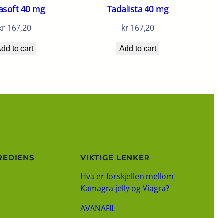
asoft 40 mg
Tadalista 40 mg
kr
167,20
kr
167,20
dd to cart
Add to cart
REDIENS
VIKTIGE LENKER
Hva er forskjellen mellom
Kamagra jelly og Viagra?
AVANAFIL