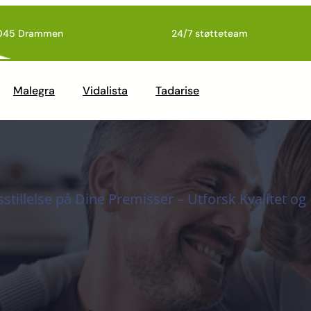
045 Drammen
24/7 støtteteam
Malegra
Vidalista
Tadarise
sstillelse på Dine Premisser – Utforsk Kvalitet o