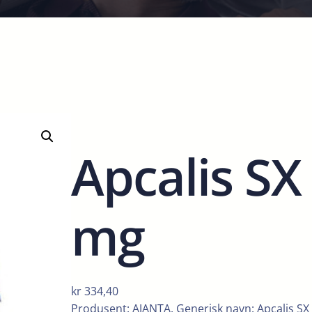
Apcalis SX 
mg
kr
334,40
Produsent: AJANTA. Generisk navn: Apcalis SX 