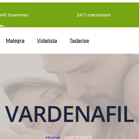
045 Drammen
24/7 støtteteam
Malegra
Vidalista
Tadarise
VARDENAFIL
Home
/ VARDENAFIL