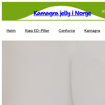
Skip
to
Kamagra jelly i Norge
3
content
Heim
Kjøp ED-Piller
Cenforce
Kamagra