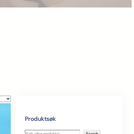
Produktsøk
S
Search