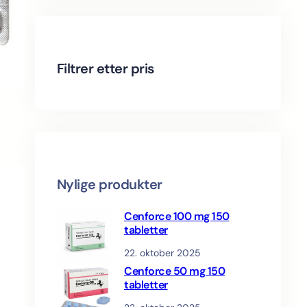
c
o
t
s
d
r
t
d
u
o
u
c
d
c
t
u
Filtrer etter pris
t
s
c
s
t
s
Nylige produkter
Cenforce 100 mg 150
tabletter
22. oktober 2025
Cenforce 50 mg 150
tabletter