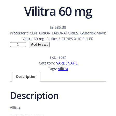
Vilitra 60 mg
kr
585,30
Produsent: CENTURION LABORATORIES. Generisk navn:
Vilitra 60 mg. Pakke: 3 STRIPS X 10 PILLER
V
Add to cart
i
l
SKU:
9081
i
Category:
VARDENAFIL
t
Tags:
Vilitra
r
Description
a
6
0
Description
m
g
q
Vilitra
u