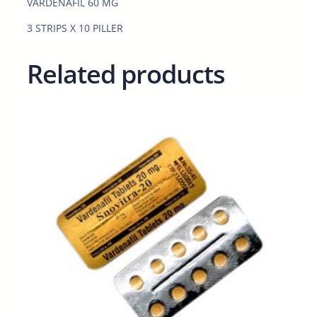
VARDENAFIL 60 MG
a
n
3 STRIPS X 10 PILLER
t
i
Related products
t
y