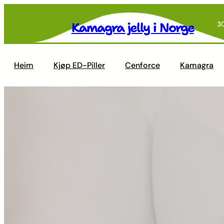
Skip
to
Kamagra jelly i Norge
3
content
Heim
Kjøp ED-Piller
Cenforce
Kamagra