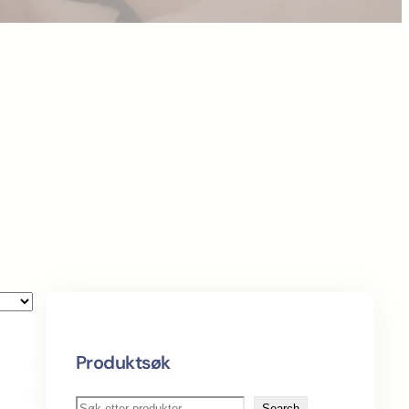
Produktsøk
S
Search