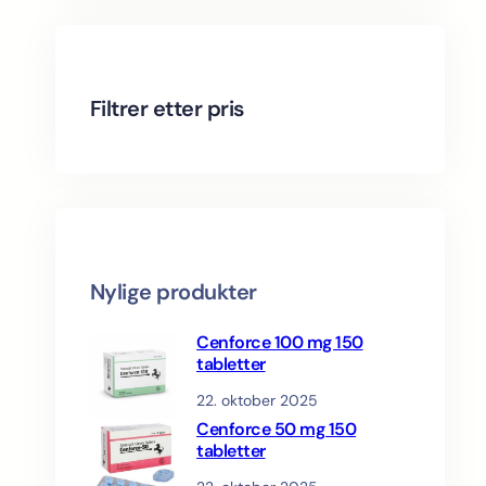
c
o
t
s
d
r
t
d
u
o
u
c
d
c
t
u
Filtrer etter pris
t
s
c
s
t
s
Nylige produkter
Cenforce 100 mg 150
tabletter
22. oktober 2025
Cenforce 50 mg 150
tabletter