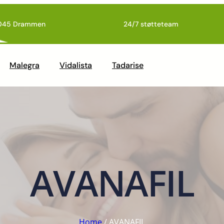
045 Drammen
24/7 støtteteam
Malegra
Vidalista
Tadarise
AVANAFIL
Home
/ AVANAFIL