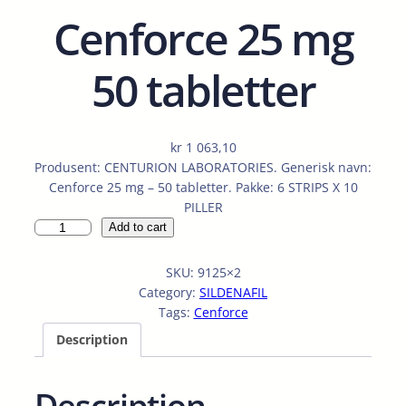
Cenforce 25 mg
50 tabletter
kr
1 063,10
Produsent: CENTURION LABORATORIES. Generisk navn:
Cenforce 25 mg – 50 tabletter. Pakke: 6 STRIPS X 10
PILLER
C
Add to cart
e
n
SKU:
9125×2
f
Category:
SILDENAFIL
o
Tags:
Cenforce
r
Description
c
e
2
Description
5