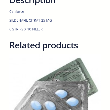
m
g
Cenforce
5
SILDENAFIL CITRAT 25 MG
0
t
6 STRIPS X 10 PILLER
a
b
Related products
l
e
t
t
e
r
q
u
a
n
t
i
t