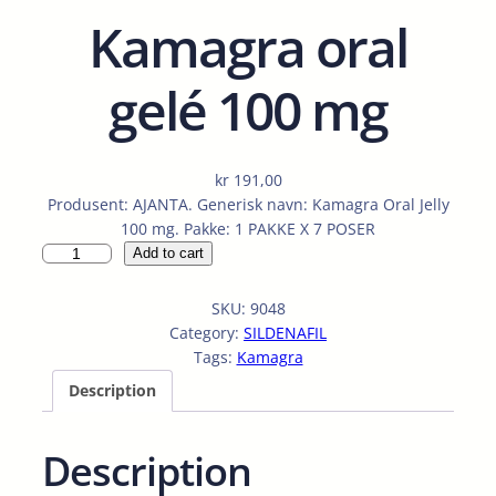
Kamagra oral
gelé 100 mg
kr
191,00
Produsent: AJANTA. Generisk navn: Kamagra Oral Jelly
100 mg. Pakke: 1 PAKKE X 7 POSER
K
Add to cart
a
m
SKU:
9048
a
Category:
SILDENAFIL
g
Tags:
Kamagra
r
Description
a
o
r
Description
a
l