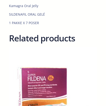
g
Kamagra Oral Jelly
e
SILDENAFIL ORAL GELÉ
l
é
1 PAKKE X 7 POSER
1
0
Related products
0
m
g
q
u
a
n
t
i
t
y