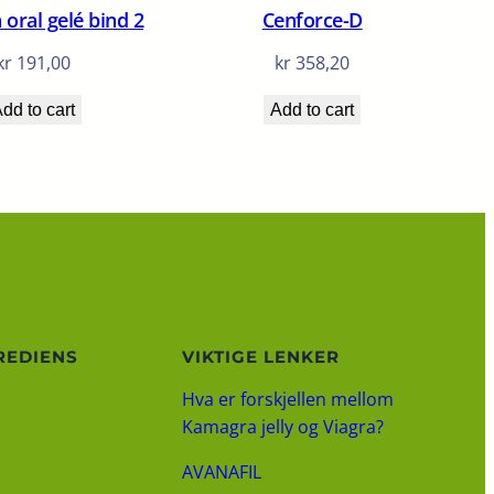
oral gelé bind 2
Cenforce-D
kr
191,00
kr
358,20
dd to cart
Add to cart
REDIENS
VIKTIGE LENKER
Hva er forskjellen mellom
Kamagra jelly og Viagra?
AVANAFIL