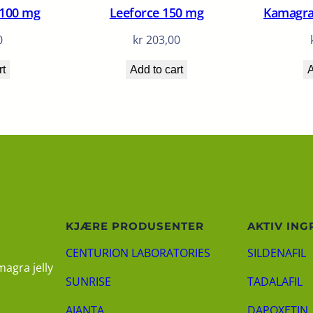
 100 mg
Leeforce 150 mg
Kamagra 
0
kr
203,00
rt
Add to cart
A
KJÆRE PRODUSENTER
AKTIV ING
CENTURION LABORATORIES
SILDENAFIL
magra jelly
SUNRISE
TADALAFIL
AJANTA
DAPOXETIN