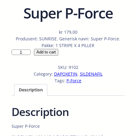
Super P-Force
kr
179,00
Produsent: SUNRISE. Generisk navn: Super P-Force.
Pakke: 1 STRIPE X 4 PILLER
S
Add to cart
u
p
SKU:
9102
e
Category:
DAPOXETIN
, 
SILDENAFIL
r
Tags:
P-Force
P
Description
-
F
o
Description
r
c
e
Super P-Force
q