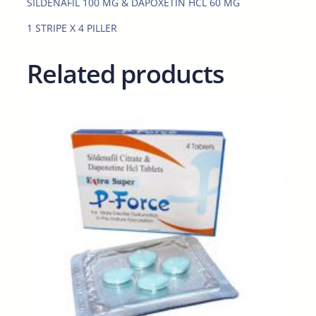
SILDENAFIL 100 MG & DAPOXETIN HCL 60 MG
u
a
1 STRIPE X 4 PILLER
n
t
Related products
i
t
y