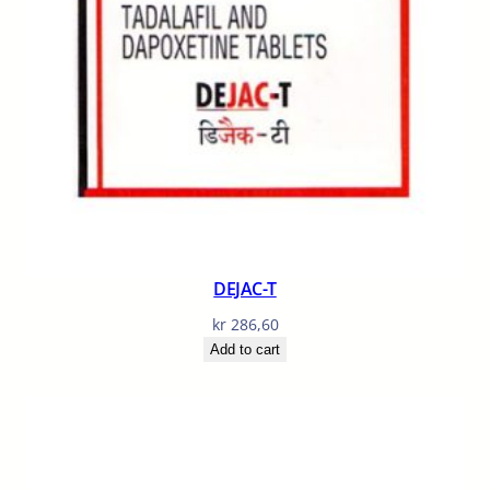
DEJAC-T
kr
286,60
Add to cart