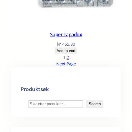
Super Tapadox
kr
465,80
Add to cart
1
2
Next Page
Produktsøk
S
Search
ø
k