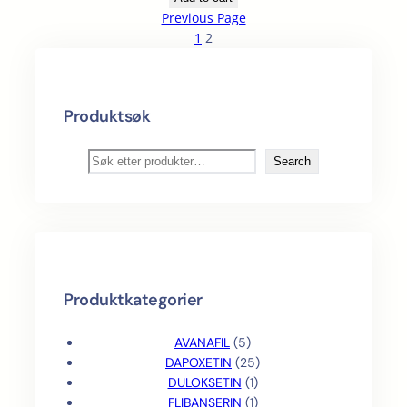
Previous Page
1
2
Produktsøk
S
Search
ø
k
Produktkategorier
5
AVANAFIL
5
p
2
DAPOXETIN
25
r
1
5
DULOKSETIN
1
o
p
1
p
FLIBANSERIN
1