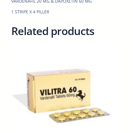
VARDENAFIL 20 MG & DAPOXETIN 60 MG
q
u
1 STRIPE X 4 PILLER
a
n
Related products
t
i
t
y