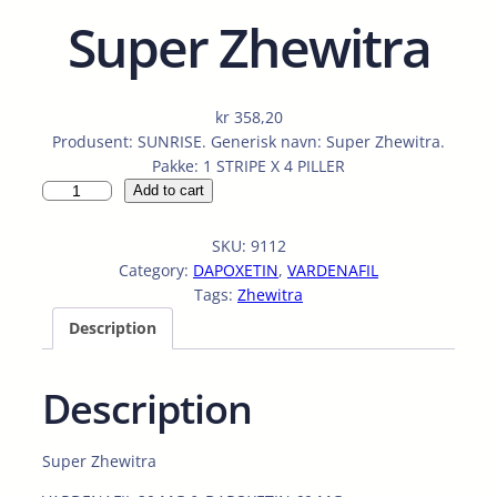
Super Zhewitra
kr
358,20
Produsent: SUNRISE. Generisk navn: Super Zhewitra.
Pakke: 1 STRIPE X 4 PILLER
S
Add to cart
u
p
SKU:
9112
e
Category:
DAPOXETIN
, 
VARDENAFIL
r
Tags:
Zhewitra
Z
Description
h
e
w
Description
i
t
r
Super Zhewitra
a