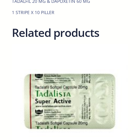
TADALFIL 20 MG & DAPOXETIN 60 MG
t
y
1 STRIPE X 10 PILLER
Related products