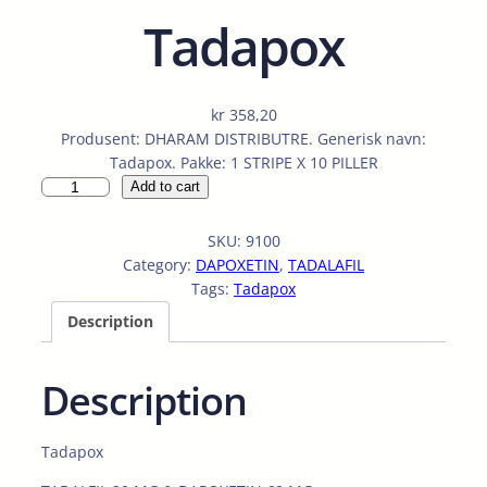
Tadapox
kr
358,20
Produsent: DHARAM DISTRIBUTRE. Generisk navn:
Tadapox. Pakke: 1 STRIPE X 10 PILLER
T
Add to cart
a
d
SKU:
9100
a
Category:
DAPOXETIN
, 
TADALAFIL
p
Tags:
Tadapox
o
Description
x
q
u
Description
a
n
t
Tadapox
i