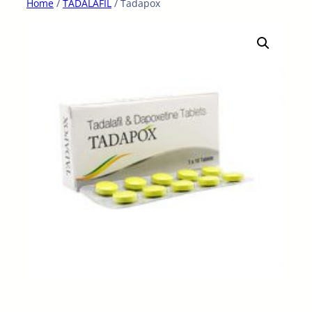
Home
/
TADALAFIL
/ Tadapox