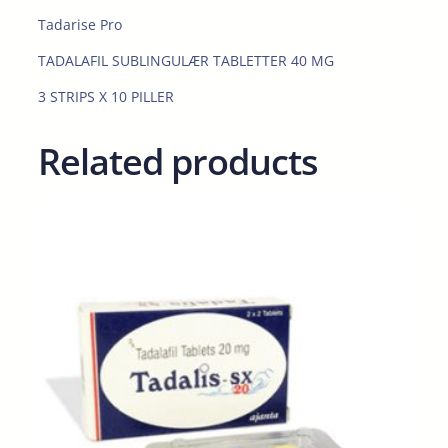
4
Tadarise Pro
0
TADALAFIL SUBLINGULÆR TABLETTER 40 MG
m
g
3 STRIPS X 10 PILLER
q
u
Related products
a
n
t
i
t
y