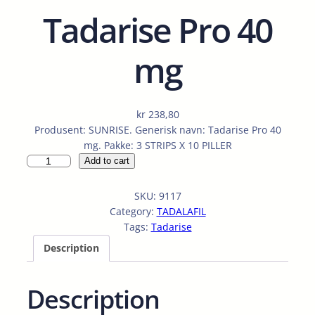
Tadarise Pro 40
mg
kr
238,80
Produsent: SUNRISE. Generisk navn: Tadarise Pro 40
mg. Pakke: 3 STRIPS X 10 PILLER
T
Add to cart
a
d
SKU:
9117
a
Category:
TADALAFIL
r
Tags:
Tadarise
i
Description
s
e
P
Description
r
o