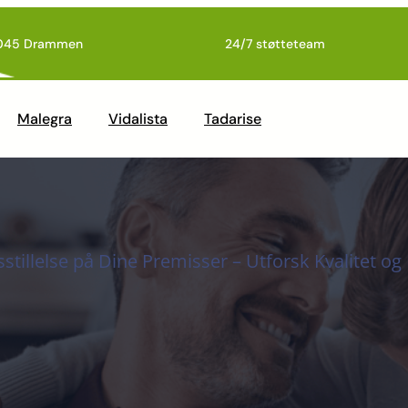
045 Drammen
24/7 støtteteam
Malegra
Vidalista
Tadarise
sstillelse på Dine Premisser – Utforsk Kvalitet o