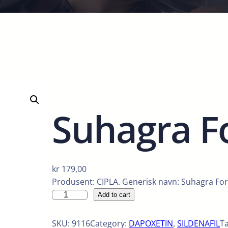
Suhagra F
kr
179,00
Produsent: CIPLA. Generisk navn: Suhagra For
S
Add to cart
u
h
SKU:
9116
Category:
DAPOXETIN
, 
SILDENAFIL
T