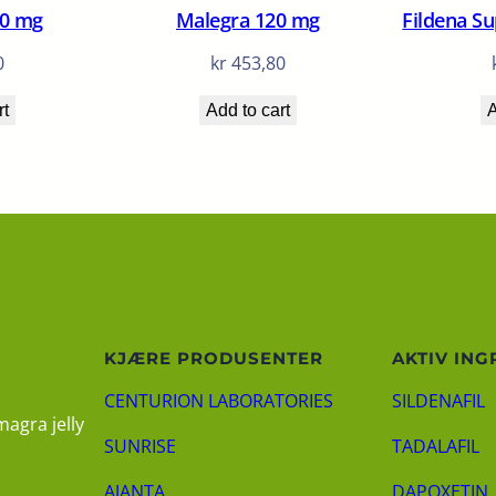
50 mg
Malegra 120 mg
Fildena Su
0
kr
453,80
rt
Add to cart
A
KJÆRE PRODUSENTER
AKTIV ING
CENTURION LABORATORIES
SILDENAFIL
magra jelly
SUNRISE
TADALAFIL
AJANTA
DAPOXETIN