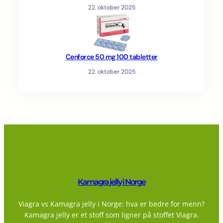
22. oktober 2025
Cenforce 50 mg 100 tabletter
22. oktober 2025
Kamagra jelly i Norge
Viagra vs Kamagra jelly i Norge: hva er bedre for menn?
Kamagra jelly er et stoff som ligner på stoffet Viagra.