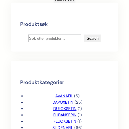
Produktsøk
S
Search
ø
k
Produktkategorier
5
AVANAFIL
5
p
2
DAPOXETIN
25
r
1
5
DULOKSETIN
1
o
p
1
p
FLIBANSERIN
1
d
1
r
p
r
FLUOKSETIN
1
u
p
o
r
o
6
SILDENAFIL
66