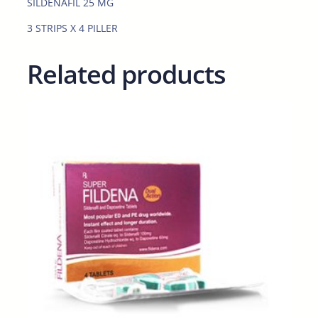
SILDENAFIL 25 MG
a
n
3 STRIPS X 4 PILLER
t
i
Related products
t
y