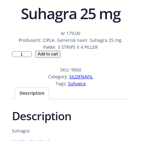
Suhagra 25 mg
kr
179,00
Produsent: CIPLA. Generisk navn: Suhagra 25 mg.
Pakke: 3 STRIPS X 4 PILLER
S
Add to cart
u
h
SKU:
9060
a
Category:
SILDENAFIL
g
Tags:
Suhagra
r
Description
a
2
5
Description
m
g
q
Suhagra
u