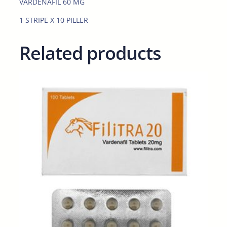
VARDENAFIL 60 MG
u
a
1 STRIPE X 10 PILLER
n
t
Related products
i
t
y