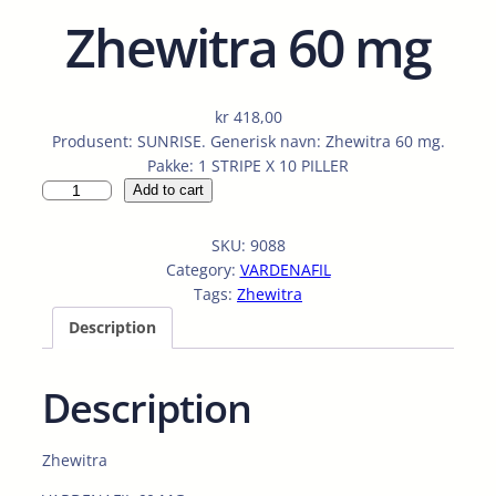
Zhewitra 60 mg
kr
418,00
Produsent: SUNRISE. Generisk navn: Zhewitra 60 mg.
Pakke: 1 STRIPE X 10 PILLER
Z
Add to cart
h
e
SKU:
9088
w
Category:
VARDENAFIL
i
Tags:
Zhewitra
t
Description
r
a
6
Description
0
m
g
Zhewitra
q