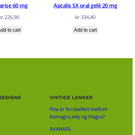
arise 60 mg
Apcalis SX oral gelé 20 mg
kr
226,90
kr
334,40
dd to cart
Add to cart
REDIENS
VIKTIGE LENKER
Hva er forskjellen mellom
Kamagra jelly og Viagra?
AVANAFIL