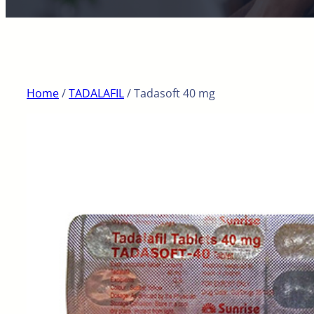
Home
/
TADALAFIL
/ Tadasoft 40 mg