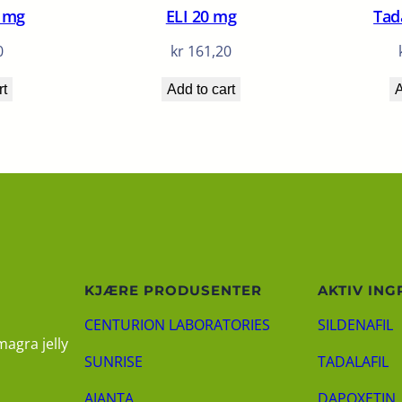
0 mg
ELI 20 mg
Tad
0
kr
161,20
rt
Add to cart
A
KJÆRE PRODUSENTER
AKTIV ING
CENTURION LABORATORIES
SILDENAFIL
magra jelly
SUNRISE
TADALAFIL
AJANTA
DAPOXETIN