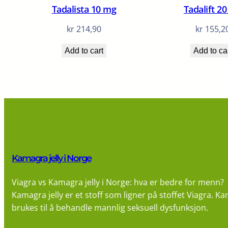
Tadalista 10 mg
Tadalift 2
kr
214,90
kr
155,2
Add to cart
Add to ca
Kamagra jelly i Norge
Viagra vs Kamagra jelly i Norge: hva er bedre for menn?
Kamagra jelly er et stoff som ligner på stoffet Viagra. Ka
brukes til å behandle mannlig seksuell dysfunksjon.