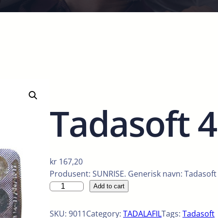
Tadasoft 
kr
167,20
Produsent: SUNRISE. Generisk navn: Tadasoft 
T
Add to cart
a
d
SKU:
9011
Category:
TADALAFIL
Tags:
Tadasoft