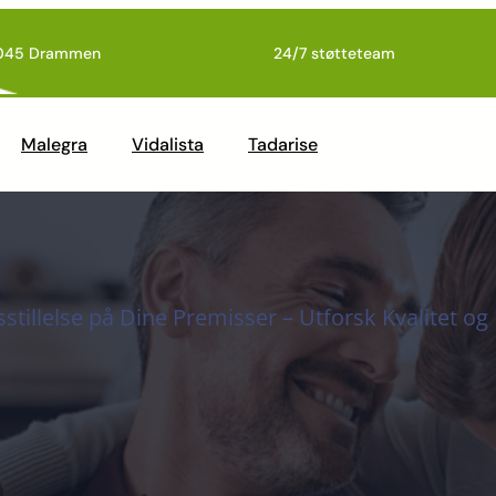
045 Drammen
24/7 støtteteam
Malegra
Vidalista
Tadarise
sstillelse på Dine Premisser – Utforsk Kvalitet o