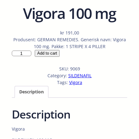
Vigora 100 mg
kr
191,00
Produsent: GERMAN REMEDIES. Generisk navn: Vigora
100 mg. Pakke: 1 STRIPE X 4 PILLER
V
Add to cart
i
g
SKU:
9069
o
Category:
SILDENAFIL
r
Tags:
Vigora
a
Description
1
0
0
Description
m
g
q
Vigora
u