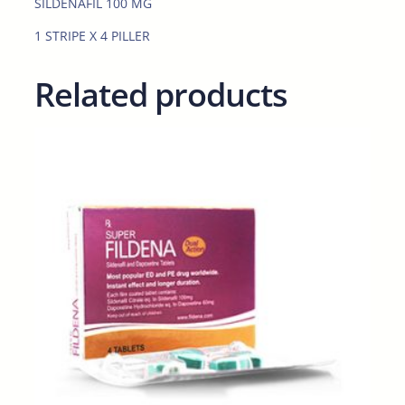
SILDENAFIL 100 MG
a
n
1 STRIPE X 4 PILLER
t
i
Related products
t
y