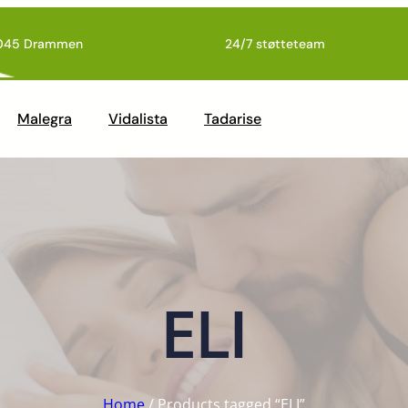
045 Drammen
24/7 støtteteam
Malegra
Vidalista
Tadarise
ELI
Home
/ Products tagged “ELI”