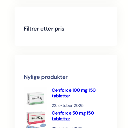
c
o
t
s
d
r
t
d
u
o
u
c
d
c
t
u
Filtrer etter pris
t
s
c
s
t
s
Nylige produkter
Cenforce 100 mg 150
tabletter
22. oktober 2025
Cenforce 50 mg 150
tabletter