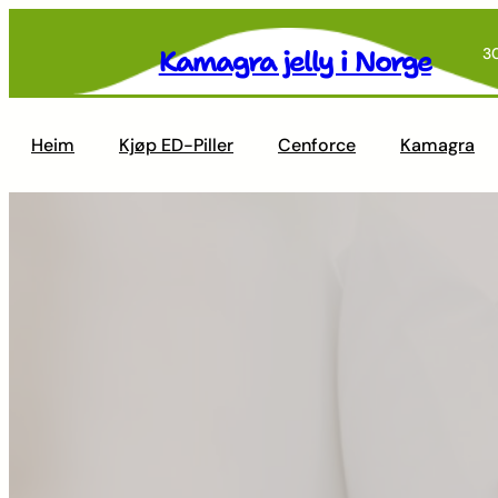
Skip
to
Kamagra jelly i Norge
3
content
Heim
Kjøp ED-Piller
Cenforce
Kamagra