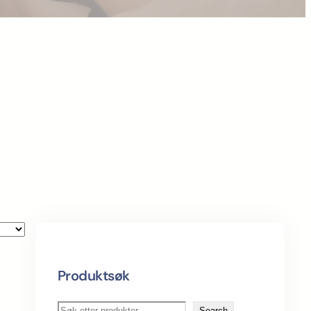
Produktsøk
S
Search