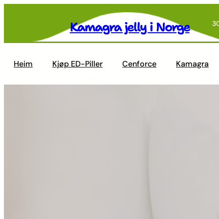
Skip
to
Kamagra jelly i Norge
3
content
Heim
Kjøp ED-Piller
Cenforce
Kamagra