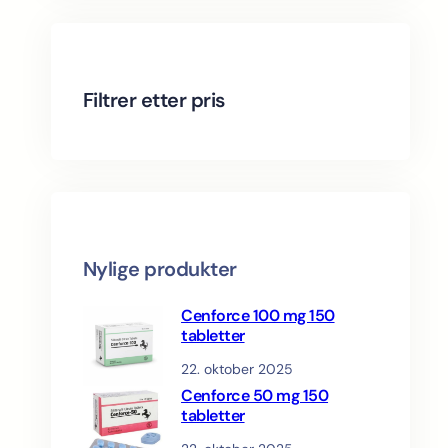
c
o
t
s
d
r
t
d
u
o
u
c
d
c
t
u
Filtrer etter pris
t
s
c
s
t
s
Nylige produkter
Cenforce 100 mg 150
tabletter
22. oktober 2025
Cenforce 50 mg 150
tabletter