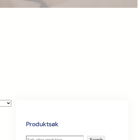
Produktsøk
S
Search