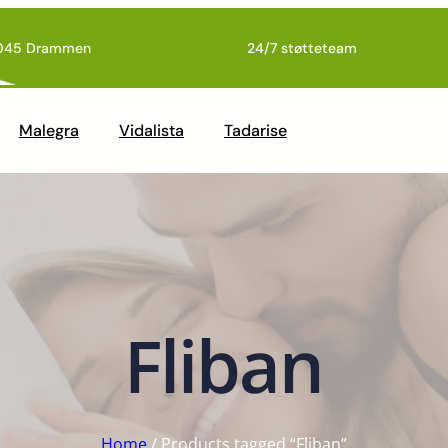
045 Drammen
24/7 støtteteam
Malegra
Vidalista
Tadarise
Fliban
Home
/ Products tagged “Fliban”