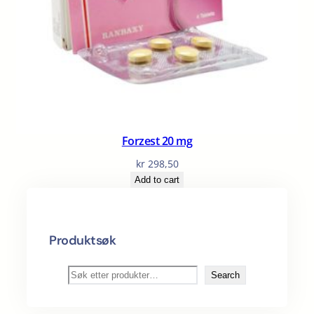
Forzest 20 mg
kr
298,50
Add to cart
Produktsøk
S
Search
ø
k