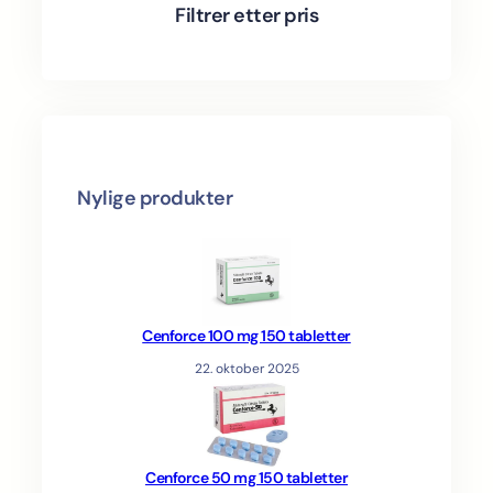
t
s
c
Filtrer etter pris
s
t
s
Nylige produkter
Cenforce 100 mg 150 tabletter
22. oktober 2025
Cenforce 50 mg 150 tabletter