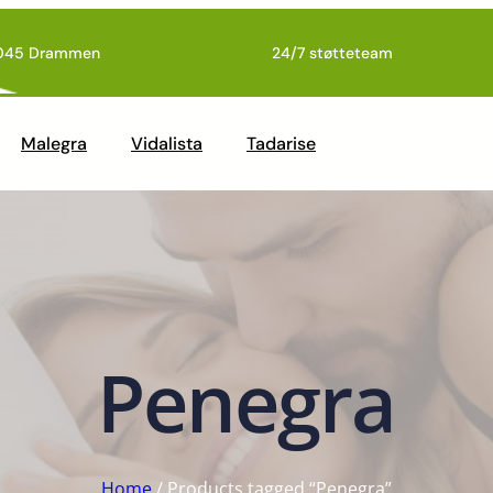
045 Drammen
24/7 støtteteam
Malegra
Vidalista
Tadarise
Penegra
Home
/ Products tagged “Penegra”