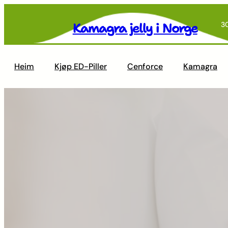
Skip
to
Kamagra jelly i Norge
3
content
Heim
Kjøp ED-Piller
Cenforce
Kamagra