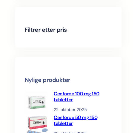
c
o
t
s
d
r
t
d
u
o
u
c
d
c
t
u
Filtrer etter pris
t
s
c
s
t
s
Nylige produkter
Cenforce 100 mg 150
tabletter
22. oktober 2025
Cenforce 50 mg 150
tabletter