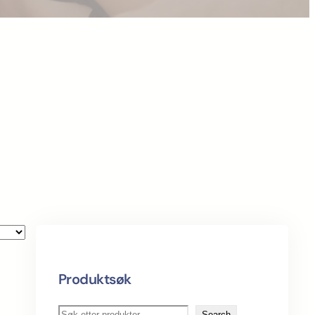
Produktsøk
S
Search