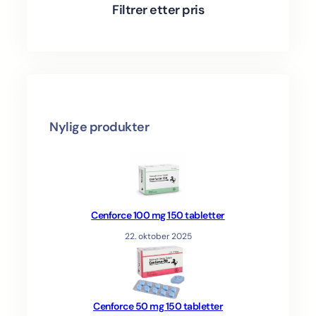
t
s
c
Filtrer etter pris
s
t
s
Nylige produkter
Cenforce 100 mg 150 tabletter
22. oktober 2025
Cenforce 50 mg 150 tabletter