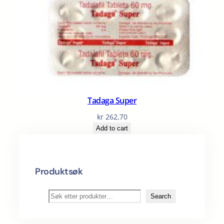
Tadaga Super
kr
262,70
Add to cart
Produktsøk
S
Search
ø
k