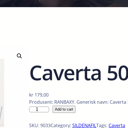
Caverta 5
kr
179,00
Produsent: RANBAXY. Generisk navn: Caverta 5
C
Add to cart
a
v
SKU:
9033
Category:
SILDENAFIL
Tags:
Caverta