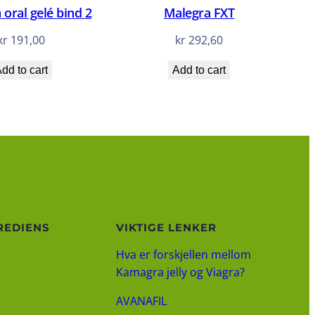
oral gelé bind 2
Malegra FXT
kr
191,00
kr
292,60
dd to cart
Add to cart
REDIENS
VIKTIGE LENKER
Hva er forskjellen mellom
Kamagra jelly og Viagra?
AVANAFIL