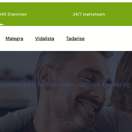
045 Drammen
24/7 støtteteam
Malegra
Vidalista
Tadarise
sstillelse på Dine Premisser – Utforsk Kvalitet o