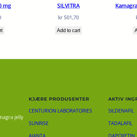
0 mg
SILVITRA
Kamagra 
0
kr
501,70
rt
Add to cart
A
KJÆRE PRODUSENTER
AKTIV ING
CENTURION LABORATORIES
SILDENAFIL
magra jelly
SUNRISE
TADALAFIL
AJANTA
DAPOXETIN