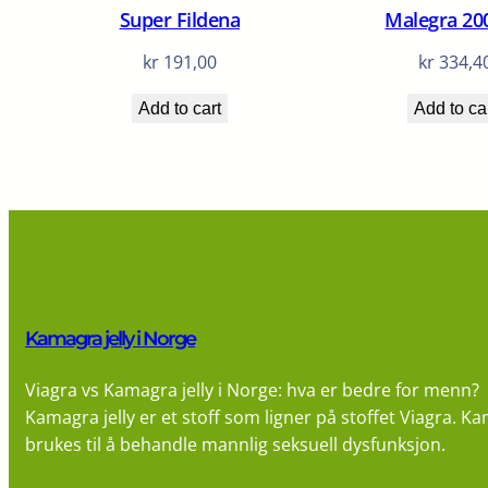
Super Fildena
Malegra 20
kr
191,00
kr
334,4
Add to cart
Add to ca
Kamagra jelly i Norge
Viagra vs Kamagra jelly i Norge: hva er bedre for menn?
Kamagra jelly er et stoff som ligner på stoffet Viagra. Ka
brukes til å behandle mannlig seksuell dysfunksjon.