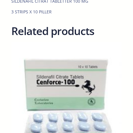
SILDENAFIL CITRAT TABLETTER 100 MG
u
a
3 STRIPS X 10 PILLER
n
t
Related products
i
t
y