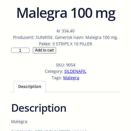
Malegra 100 mg
kr
334,40
Produsent: SUNRISE. Generisk navn: Malegra 100 mg.
Pakke: 3 STRIPS X 10 PILLER
M
Add to cart
a
l
SKU:
9054
e
Category:
SILDENAFIL
g
Tags:
Malegra
r
Description
a
1
0
Description
0
m
g
Malegra
q