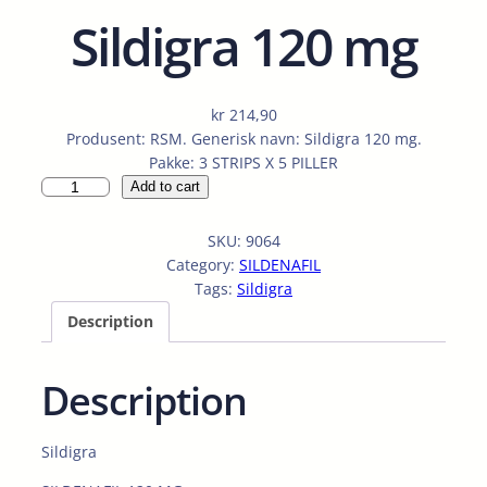
Sildigra 120 mg
kr
214,90
Produsent: RSM. Generisk navn: Sildigra 120 mg.
Pakke: 3 STRIPS X 5 PILLER
S
Add to cart
i
l
SKU:
9064
d
Category:
SILDENAFIL
i
Tags:
Sildigra
g
Description
r
a
1
Description
2
0
m
Sildigra
g