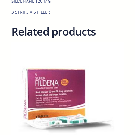
SILDENAFIL 120 MG
q
u
3 STRIPS X 5 PILLER
a
n
Related products
t
i
t
y