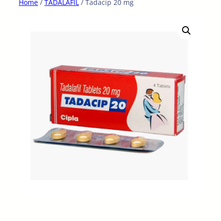
Home
/
TADALAFIL
/ Tadacip 20 mg