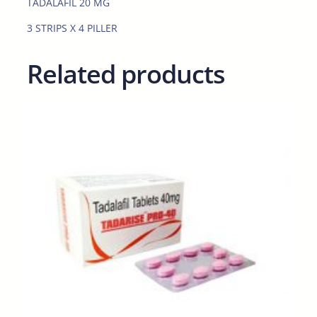
TADALAFIL 20 MG
a
n
3 STRIPS X 4 PILLER
t
i
Related products
t
y