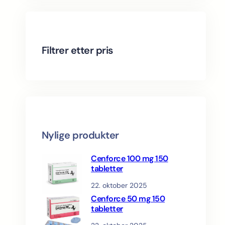
c
o
t
s
d
r
t
d
u
o
u
c
d
c
t
u
Filtrer etter pris
t
s
c
s
t
s
Nylige produkter
Cenforce 100 mg 150
tabletter
22. oktober 2025
Cenforce 50 mg 150
tabletter