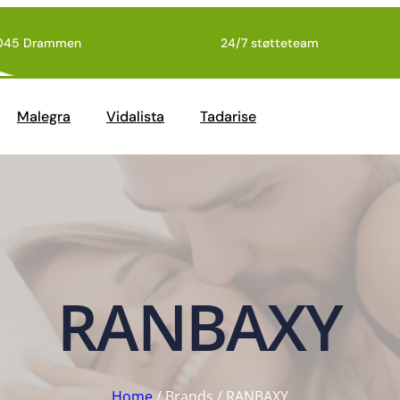
045 Drammen
24/7 støtteteam
Malegra
Vidalista
Tadarise
RANBAXY
Home
/ Brands / RANBAXY