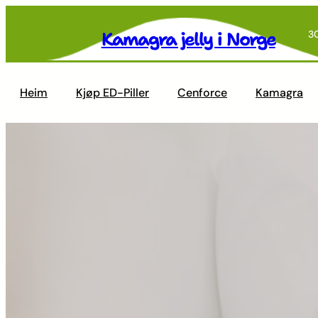
Skip
to
Kamagra jelly i Norge
3
content
Heim
Kjøp ED-Piller
Cenforce
Kamagra