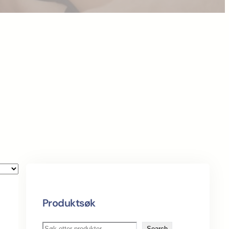
Produktsøk
S
Search