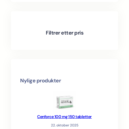
c
o
t
s
d
r
t
d
u
o
u
c
d
c
t
u
t
s
c
Filtrer etter pris
s
t
s
Nylige produkter
Cenforce 100 mg 150 tabletter
22. oktober 2025